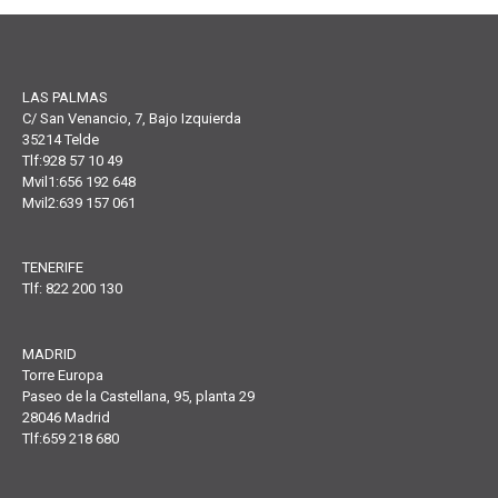
LAS PALMAS
C/ San Venancio, 7, Bajo Izquierda
35214 Telde
Tlf:928 57 10 49
Mvil1:656 192 648
Mvil2:639 157 061
TENERIFE
Tlf: 822 200 130
MADRID
Torre Europa
Paseo de la Castellana, 95, planta 29
28046 Madrid
Tlf:659 218 680